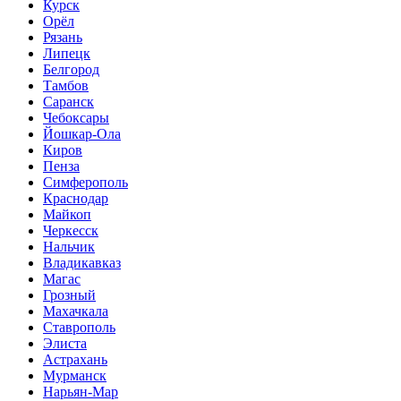
Курск
Орёл
Рязань
Липецк
Белгород
Тамбов
Саранск
Чебоксары
Йошкар-Ола
Киров
Пенза
Симферополь
Краснодар
Майкоп
Черкесск
Нальчик
Владикавказ
Магас
Грозный
Махачкала
Ставрополь
Элиста
Астрахань
Мурманск
Нарьян-Мар