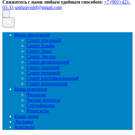
Свяжитесь с нами любым удобным способом:
+7 (901) 421-
05-33
spirtzavodrf@gmail.com
Наша продукция
Спирт этиловый
Спирт Альфа
Спирт Люкс
Спирт Экстра
Спирт медицинский
Спирт пищевой
Спирт питьевой
Спирт ректификованный
Спирт технический
Наша компания
Филиалы
Частые вопросы
Сертификаты
Реквизиты
Наши цены
Доставка
Контакты